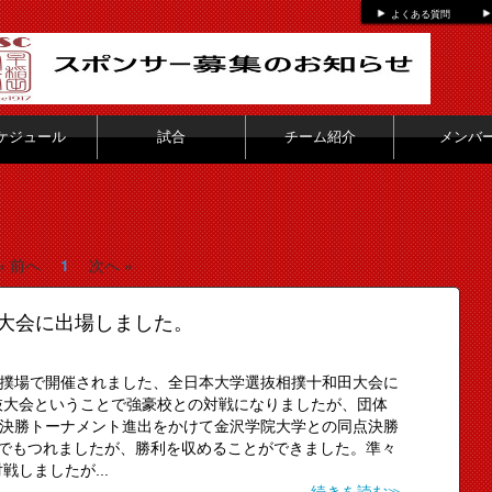
よくある質問
ケジュール
試合
チーム紹介
メンバ
« 前へ
1
次へ »
大会に出場しました。
市相撲場で開催されました、全日本大学選抜相撲十和田大会に
抜大会ということで強豪校との対戦になりましたが、団体
。決勝トーナメント進出をかけて金沢学院大学との同点決勝
までもつれましたが、勝利を収めることができました。準々
しましたが...