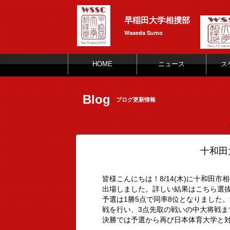
早稲田大学相撲部
Waseda Sumo
HOME
ニュース
ス
Blog
ブログ更新情報
十和田
皆様こんにちは！8/14(木)に十和田
出場しました。詳しい結果はこちら選
予選は1勝5点で同率8位となりました
戦を行い、3点先取の戦いの中大将戦
決勝では予選から再び日本体育大学と対戦