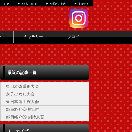
リンク
お問い合わせ
交通のご案内
支援する
ー
ギャラリー
ブログ
最近の記事一覧
東日本体重別大会
女子ひめじ大会
東日本選手権大会
部員紹介⑥ 横山司
部員紹介⑤ 剣持京吾
アーカイブ