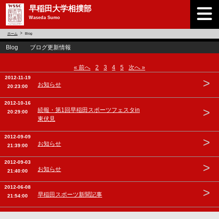
早稲田大学相撲部
Waseda Sumo
ホーム
Blog
Blog ブログ更新情報
« 前へ
2
3
4
5
次へ »
2012-11-19
>
お知らせ
20:23:00
2012-10-16
>
続報・第1回早稲田スポーツフェスタin
20:29:00
東伏見
2012-09-09
>
お知らせ
21:39:00
2012-09-03
>
お知らせ
21:40:00
2012-06-08
>
早稲田スポーツ新聞記事
21:54:00