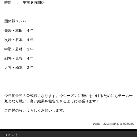
時間 ： 午前９時開始
団体戦メンバー
先鋒・本田 ４年
次鋒・谷本 ４年
中堅・若林 ３年
副将・鬼谷 ４年
大将・橋本 ２年
今年度最初の公式戦になります。今シーズンに勢いをつけるためにもチーム一
丸となり戦い、良い結果を報告できるように頑張ります！
ご声援の程、よろしくお願いします。
更新日：2017年4月27日 00:00:00
コメント