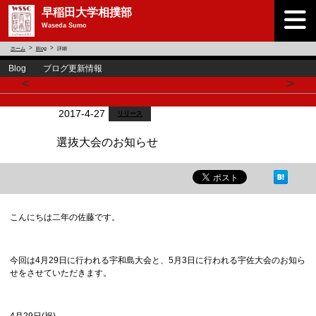
早稲田大学相撲部
Waseda Sumo
ホーム
Blog
詳細
Blog ブログ更新情報
<
>
2017-4-27
リリース
選抜大会のお知らせ
こんにちは二年の佐藤です。
今回は4月29日に行われる宇和島大会と、5月3日に行われる宇佐大会のお知ら
せをさせていただきます。
4月29日(祝)