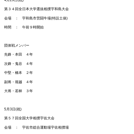
第３４回全日本大学選抜相撲宇和島大会
会場 ： 宇和島市営闘牛場(特設土俵)
時間 ： 午前９時開始
団体戦メンバー
先鋒・本田 ４年
次鋒・鬼谷 ４年
中堅・橋本 ２年
副将・堀越 ４年
大将・若林 ３年
5月3日(祝)
第５７回全国大学相撲宇佐大会
会場 ： 宇佐市総合運動場宇佐相撲場