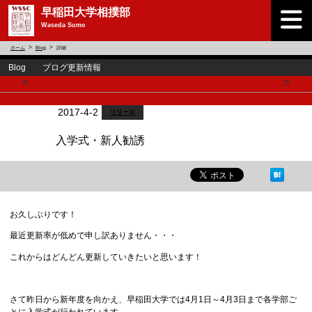
早稲田大学相撲部
Waseda Sumo
ホーム
Blog
詳細
Blog ブログ更新情報
<
>
2017-4-2
リリース
入学式・新人勧誘
お久しぶりです！
最近更新率が低めで申し訳ありません・・・
これからはどんどん更新していきたいと思います！
さて昨日から新年度を向かえ、早稲田大学では4月1日～4月3日まで各学部ご
とに入学式が行われています。