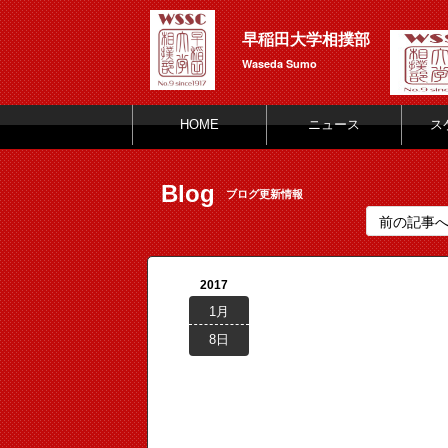
早稲田大学相撲部
Waseda Sumo
HOME
ニュース
ス
Blog
ブログ更新情報
前の記事
2017
1月
8日