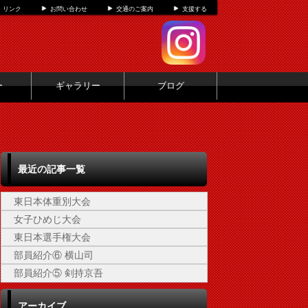
リンク
お問い合わせ
交通のご案内
支援する
ー
ギャラリー
ブログ
最近の記事一覧
東日本体重別大会
女子ひめじ大会
東日本選手権大会
部員紹介⑥ 横山司
部員紹介⑤ 剣持京吾
アーカイブ