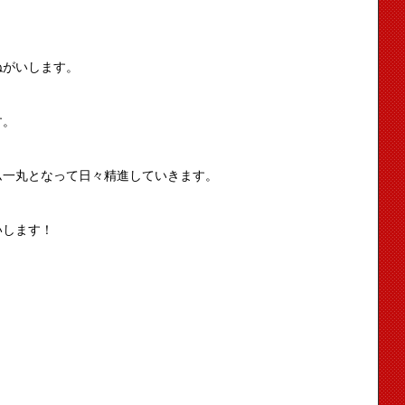
！
ねがいします。
す。
ム一丸となって日々精進していきます。
いします！