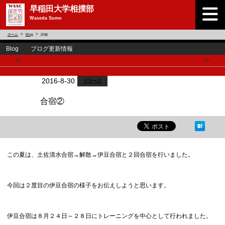
早稲田大学相撲部
Waseda Sumo
ホーム
Blog
詳細
Blog ブログ更新情報
<
>
2016-8-30
リリース
合宿②
この夏は、土佐清水合宿→解散→伊豆合宿と２回合宿を行いました。
今回は２度目の伊豆合宿の様子をお伝えしようと思います。
伊豆合宿は８月２４日～２８日にトレーニングを中心として行われました。