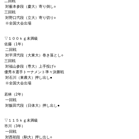
二回戦
対薮本参段（慶大）寄り倒し○
三回戦
対野口弐段（立大）寄り切り○
※全国大会出場
▽１００ｋｇ未満級
佐藤（1年）
二回戦
対平澤弐段（大東大）巻き落とし○
三回戦
対福山参段（専大）上手投げ○
優秀８選手トーナメント準々決勝戦
対石川（東農大）押し出し●
※全国大会出場
若林（2年）
一回戦
対飯田弐段（日体大）押し出し●
▽１１５ｋｇ未満級
市川（3年）
一回戦
対西初段（駒大）押し出し○