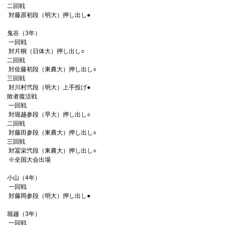
二回戦
対藤原初段（明大）押し出し●
鬼谷（3年）
一回戦
対片桐（日体大）押し出し○
二回戦
対佐藤初段（東農大）押し出し○
三回戦
対川村弐段（明大）上手投げ●
敗者復活戦
一回戦
対堀越参段（早大）押し出し○
二回戦
対藤田参段（東農大）押し出し○
三回戦
対冨栄弐段（東農大）押し出し○
※全国大会出場
小山（4年）
一回戦
対藤岡参段（明大）押し出し●
堀越（3年）
一回戦