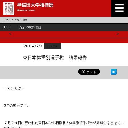
早稲田大学相撲部
Waseda Sumo
ホーム
Blog
詳細
Blog ブログ更新情報
<
>
2016-7-27
リリース
東日本体重別選手権 結果報告
こんにちは！
3年の鬼谷です。
７月２４日に行われた東日本学生相撲個人体重別選手権の結果報告をさせてい
ただきます。