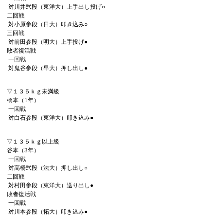
対川井弐段（東洋大）上手出し投げ○
二回戦
対小原参段（日大）叩き込み○
三回戦
対前田参段（明大）上手投げ●
敗者復活戦
一回戦
対鬼谷参段（早大）押し出し●
▽１３５ｋｇ未満級
橋本（1年）
一回戦
対白石参段（東洋大）叩き込み●
▽１３５ｋｇ以上級
谷本（3年）
一回戦
対高橋弐段（法大）押し出し○
二回戦
対村田参段（東洋大）送り出し●
敗者復活戦
一回戦
対川本参段（拓大）叩き込み●