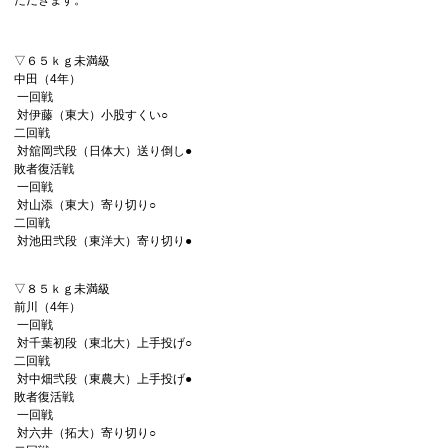
▽６５ｋｇ未満級
中田（4年）
一回戦
対伊藤（東大）小股すくい○
二回戦
対舘岡弐段（日体大）送り倒し●
敗者復活戦
一回戦
対山添（東大）寄り切り○
二回戦
対池田弐段（東洋大）寄り切り●
▽８５ｋｇ未満級
前川（4年）
一回戦
対千葉初段（東北大）上手投げ○
二回戦
対中畑弐段（東農大）上手投げ●
敗者復活戦
一回戦
対六井（拓大）寄り切り○