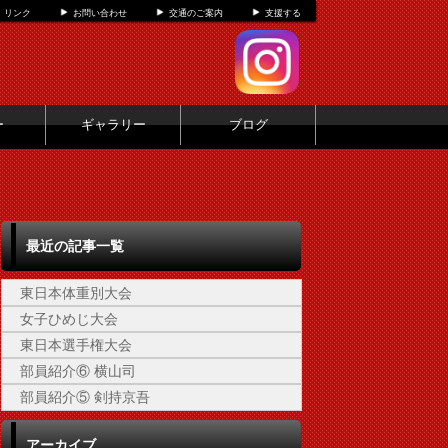
リンク
お問い合わせ
交通のご案内
支援する
ー
ギャラリー
ブログ
最近の記事一覧
東日本体重別大会
女子ひめじ大会
東日本選手権大会
部員紹介⑥ 横山司
部員紹介⑤ 剣持京吾
アーカイブ