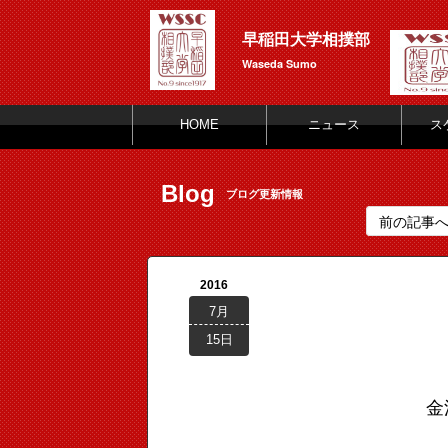
早稲田大学相撲部
Waseda Sumo
HOME
ニュース
ス
Blog
ブログ更新情報
前の記事
2016
7月
15日
金