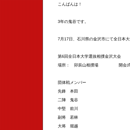
こんばんは！
3年の鬼谷です。
7月17日、石川県の金沢市にて全日本
第6回全日本大学選抜相撲金沢大会
場所： 卯辰山相撲場 開会式
団体戦メンバー
先鋒 本田
二陣 鬼谷
中堅 前川
副将 若林
大将 堀越