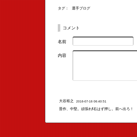
タグ：
選手ブログ
コメント
名前
内容
大谷裕之
2016-07-16 06:40:51
晋作、中堅。頑張れ❗右はず押し。前へ出ろ！