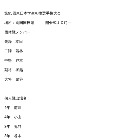
第95回東日本学生相撲選手権大会
場所：両国国技館 開会式１０時～
団体戦メンバー
先鋒 本田
二陣 若林
中堅 谷本
副将 堀越
大将 鬼谷
個人戦出場者
4年 前川
4年 小山
3年 鬼谷
3年 谷本