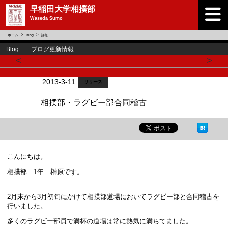
早稲田大学相撲部
Waseda Sumo
ホーム
Blog
詳細
Blog ブログ更新情報
<
>
2013-3-11
リリース
相撲部・ラグビー部合同稽古
こんにちは。
相撲部 1年 榊原です。
2月末から3月初旬にかけて相撲部道場においてラグビー部と合同稽古を
行いました。
多くのラグビー部員で満杯の道場は常に熱気に満ちてました。