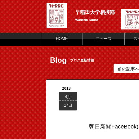
早稲田大学相撲部
Waseda Sumo
HOME
ニュース
ス
Blog
ブログ更新情報
前の記事
2013
4月
17日
朝日新聞FaceBo