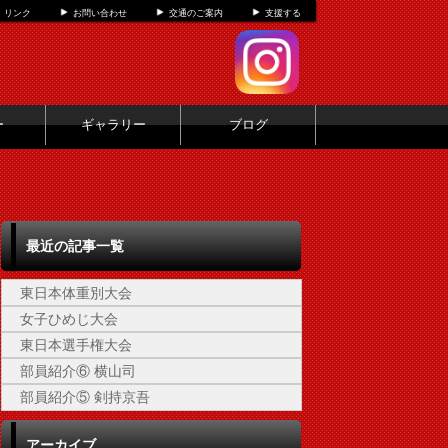
リンク
お問い合わせ
交通のご案内
支援する
ー
ギャラリー
ブログ
最近の記事一覧
東日本体重別大会
女子ひめじ大会
東日本選手権大会
部員紹介⑥ 横山司
部員紹介⑤ 剣持京吾
アーカイブ