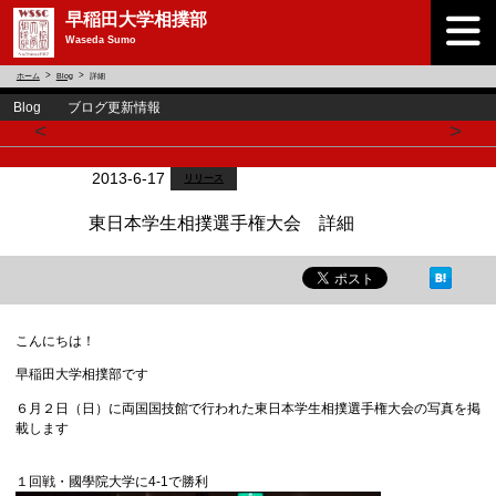
早稲田大学相撲部
Waseda Sumo
ホーム
Blog
詳細
Blog ブログ更新情報
<
>
2013-6-17
リリース
東日本学生相撲選手権大会 詳細
こんにちは！
早稲田大学相撲部です
６月２日（日）に両国国技館で行われた東日本学生相撲選手権大会の写真を掲
載します
１回戦・國學院大学に4-1で勝利