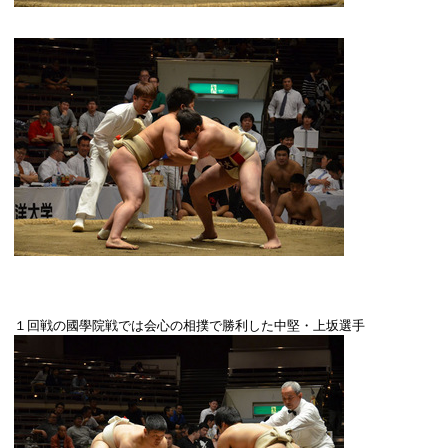
１回戦の國學院戦では会心の相撲で勝利した中堅・上坂選手