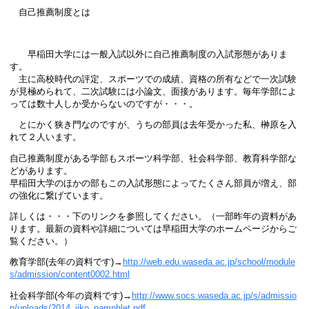
自己推薦制度とは
早稲田大学には一般入試以外に自己推薦制度の入試形態がありま
す。
主に高校時代の評定、スポーツでの成績、資格の所有などで一次試験
が見極められて、二次試験には小論文、面接があります。毎年学部によ
っては数十人しか受からないのですが・・・。
とにかく狭き門なのですが、うちの部員は去年受かった私、榊原を入
れて２人います。
自己推薦制度がある学部もスポーツ科学部、社会科学部、教育科学部な
どがあります。
早稲田大学のほかの部もこの入試形態によってたくさん部員が増え、部
の強化に繋げています。
詳しくは・・・下のリンクを参照してください。（一部昨年の資料があ
ります。最新の資料や詳細については早稲田大学のホームページからご
覧ください。）
教育学部(去年の資料です)→
http://web.edu.waseda.ac.jp/school/module
s/admission/content0002.html
社会科学部(今年の資料です)→
http://www.socs.waseda.ac.jp/s/admissio
n/uploads/2014_jiko_pamphlet.pdf