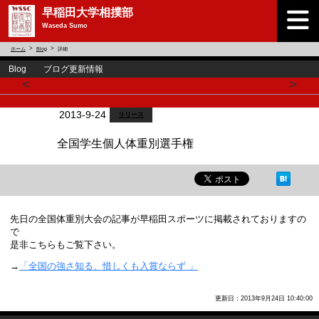
早稲田大学相撲部
Waseda Sumo
ホーム
Blog
詳細
Blog ブログ更新情報
<
>
2013-9-24
リリース
全国学生個人体重別選手権
先日の全国体重別大会の記事が早稲田スポーツに掲載されておりますの
で
是非こちらもご覧下さい。
→
「全国の強さ知る、惜しくも入賞ならず 」
更新日：2013年9月24日 10:40:00