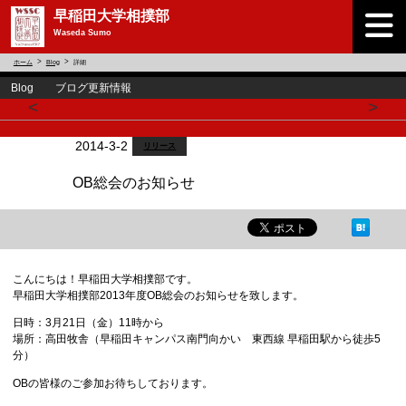
早稲田大学相撲部
Waseda Sumo
ホーム
Blog
詳細
Blog ブログ更新情報
<
>
2014-3-2
リリース
OB総会のお知らせ
こんにちは！早稲田大学相撲部です。
早稲田大学相撲部2013年度OB総会のお知らせを致します。
日時：3月21日（金）11時から
場所：高田牧舎（早稲田キャンパス南門向かい 東西線 早稲田駅から徒歩5
分）
OBの皆様のご参加お待ちしております。