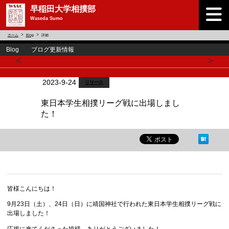
早稲田大学相撲部
Waseda Sumo
ホーム
Blog
詳細
Blog ブログ更新情報
<
>
2023-9-24
リリース
東日本学生相撲リーグ戦に出場しまし
た！
皆様こんにちは！
9月23日（土）、24日（日）に靖国神社で行われた東日本学生相撲リーグ戦に
出場しました！
応援に来てくださった皆様、ありがとうございました！