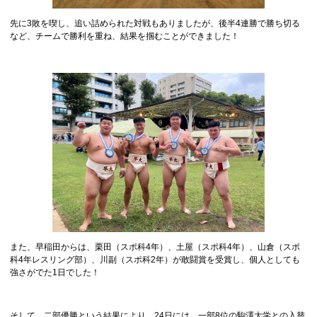
先に3敗を喫し、追い詰められた対戦もありましたが、後半4連勝で勝ち切る
など、チームで勝利を重ね、結果を掴むことができました！
また、早稲田からは、栗田（スポ科4年）、土屋（スポ科4年）、山倉（スポ
科4年レスリング部）、川副（スポ科2年）が敢闘賞を受賞し、個人としても
強さがでた1日でした！
そして、二部優勝という結果により、24日には、一部8位の駒澤大学との入替