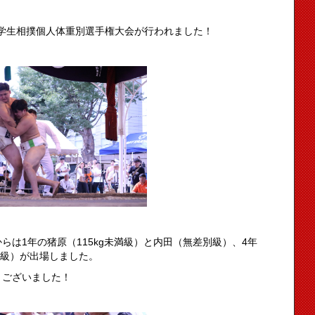
国学生相撲個人体重別選手権大会が行われました！
は1年の猪原（115kg未満級）と内田（無差別級）、4年
満級）が出場しました。
うございました！