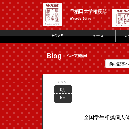
早稲田大学相撲部
Waseda Sumo
HOME
ニュース
ス
Blog
ブログ更新情報
前の記事
2023
9月
5日
全国学生相撲個人