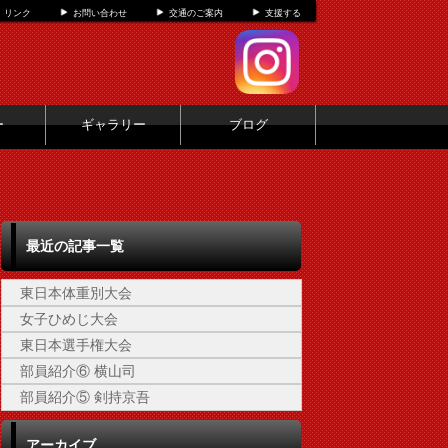
リンク
お問い合わせ
交通のご案内
支援する
ー
ギャラリー
ブログ
最近の記事一覧
東日本体重別大会
女子ひめじ大会
東日本選手権大会
部員紹介⑥ 横山司
部員紹介⑤ 剣持京吾
アーカイブ