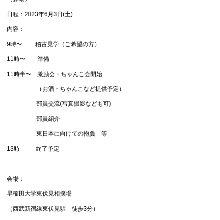
日程：2023年6月3日(土)
内容：
9時〜 稽古見学（ご希望の方）
11時〜 準備
11時半〜 激励会・ちゃんこ会開始
（お酒・ちゃんこなど提供予定）
部員交流(写真撮影なども可)
部員紹介
東日本に向けての抱負 等
13時 終了予定
会場：
早稲田大学東伏見相撲場
（西武新宿線東伏見駅 徒歩3分）