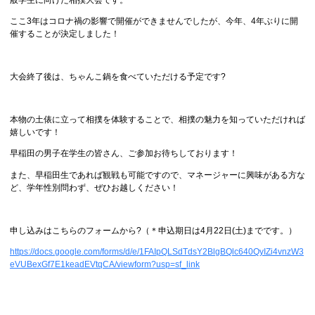
ここ3年はコロナ禍の影響で開催ができませんでしたが、今年、4年ぶりに開
催することが決定しました！
大会終了後は、ちゃんこ鍋を食べていただける予定です?
本物の土俵に立って相撲を体験することで、相撲の魅力を知っていただければ
嬉しいです！
早稲田の男子在学生の皆さん、ご参加お待ちしております！
また、早稲田生であれば観戦も可能ですので、マネージャーに興味がある方な
ど、学年性別問わず、ぜひお越しください！
申し込みはこちらのフォームから?（＊申込期日は4月22日(土)までです。）
https://docs.google.com/forms/d/e/1FAIpQLSdTdsY2BlgBQlc640QyIZi4vnzW3
eVUBexGf7E1keadEVtqCA/viewform?usp=sf_link