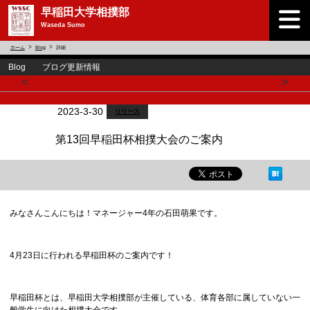
早稲田大学相撲部
Waseda Sumo
ホーム
Blog
詳細
Blog ブログ更新情報
<
>
2023-3-30
リリース
第13回早稲田杯相撲大会のご案内
みなさんこんにちは！マネージャー4年の石田萌果です。
4月23日に行われる早稲田杯のご案内です！
早稲田杯とは、早稲田大学相撲部が主催している、体育各部に属していない一
般学生に向けた相撲大会です。