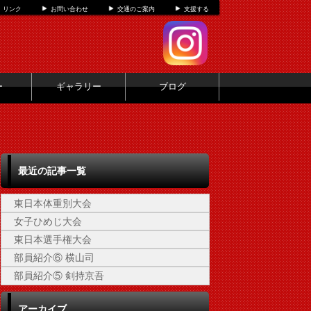
リンク
お問い合わせ
交通のご案内
支援する
ー
ギャラリー
ブログ
最近の記事一覧
東日本体重別大会
女子ひめじ大会
東日本選手権大会
部員紹介⑥ 横山司
部員紹介⑤ 剣持京吾
アーカイブ