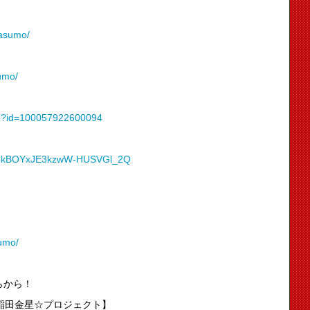
dasumo/
umo/
php?id=100057922600094
/UCkBOYxJE3kzwW-HUSVGl_2Q
umo/
らから！
早稲田金星☆プロジェクト】