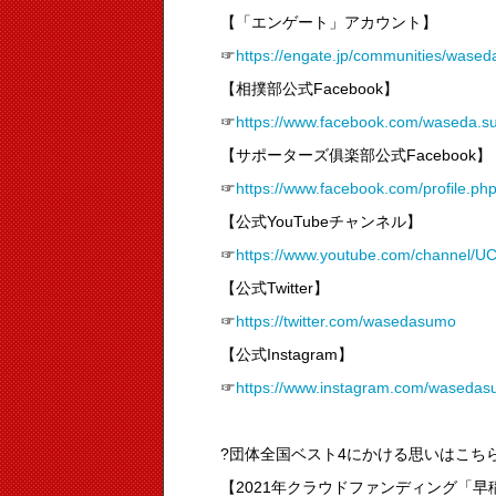
【「エンゲート」アカウント】
☞
https://engate.jp/communities/wase
【相撲部公式Facebook】
☞
https://www.facebook.com/waseda.s
【サポーターズ俱楽部公式Facebook】
☞
https://www.facebook.com/profile.
【公式YouTubeチャンネル】
☞
https://www.youtube.com/channel
【公式Twitter】
☞
https://twitter.com/wasedasumo
【公式Instagram】
☞
https://www.instagram.com/wasedas
?団体全国ベスト4にかける思いはこち
【2021年クラウドファンディング「