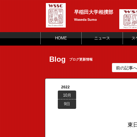
早稲田大学相撲部
Waseda Sumo
HOME
ニュース
ス
Blog
ブログ更新情報
前の記事
2022
10月
9日
東