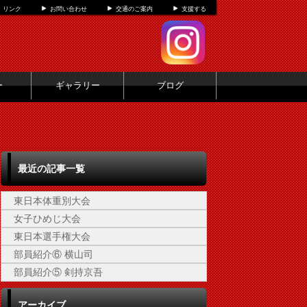
リンク
お問い合わせ
交通のご案内
支援する
ー
ギャラリー
ブログ
最近の記事一覧
東日本体重別大会
女子ひめじ大会
東日本選手権大会
部員紹介⑥ 横山司
部員紹介⑤ 剣持京吾
アーカイブ