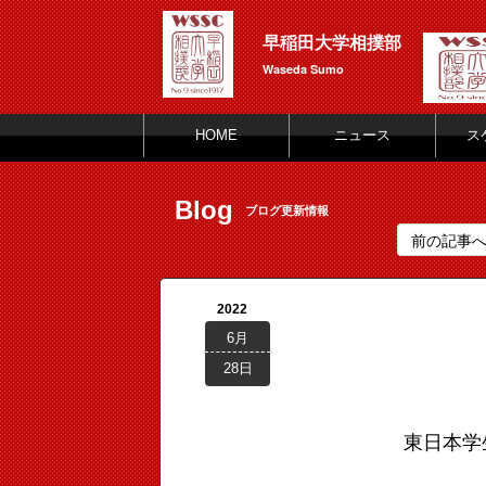
早稲田大学相撲部
Waseda Sumo
HOME
ニュース
ス
Blog
ブログ更新情報
前の記事
2022
6月
28日
東日本学