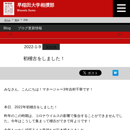
早稲田大学相撲部
Waseda Sumo
ホーム
Blog
詳細
Blog ブログ更新情報
<
>
2022-1-9
リリース
初稽古をしました！
みなさん、こんにちは！マネージャー3年吉村千華です！
本日、2022年初稽古をしました！
昨年のこの時期は、コロナウイルスの影響で集合することができませんでし
た。今年はこうして集まって稽古ができて何よりです！
今年も一から頑張ろうと気持ちが引き締まりました。