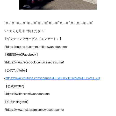
ﾟ＊.｡.＊ﾟ＊.｡.＊ﾟ＊.｡.＊ﾟ＊.｡.＊ﾟ＊.｡.＊ﾟ＊.｡.＊ﾟ＊.｡.＊.｡.＊.｡.＊ﾟ
?こちらも是非ご覧ください！
【ギフティングサービス「エンゲート」】
?https://engate.jp/communities/wasedasumo
【相撲部公式Facebook】
?https://www.facebook.com/waseda.sumo/
【公式YouTube】
?
https://www.youtube.com/channel/UCkBOYxJE3kzwW-HUSVGl_2Q
【公式Twitter】
?https://twitter.com/wasedasumo
【公式Instagram】
?https://www.instagram.com/wasedasumo/