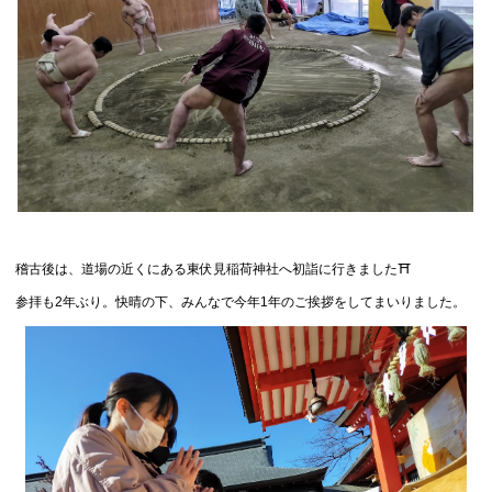
稽古後は、道場の近くにある東伏見稲荷神社へ初詣に行きました⛩
参拝も2年ぶり。快晴の下、みんなで今年1年のご挨拶をしてまいりました。