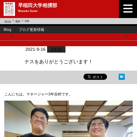
早稲田大学相撲部
Waseda Sumo
ホーム
Blog
詳細
Blog ブログ更新情報
<
>
2021-9-16
リリース
ナスをありがとうございます！
こんにちは。マネージャー3年吉村です。