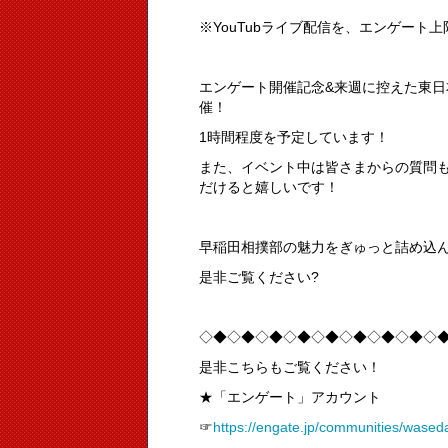
※YouTubライブ配信を、エンゲー
エンゲート開催記念&来週に控えた東
催！
1時間程度を予定しています！
また、イベント中は皆さまからの質問
だけると嬉しいです！
早稲田相撲部の魅力をぎゅっと詰め込
是非ご覧ください?
◇◆◇◆◇◆◇◆◇◆◇◆◇◆◇◆◇
是非こちらもご覧ください！
★「エンゲート」アカウント
☞
https://engate.jp/communities/wase