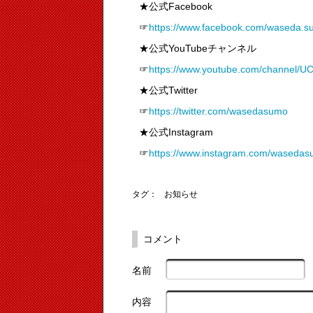
★公式Facebook
☞
https://www.facebook.com/waseda.s
★公式YouTubeチャンネル
☞
https://www.youtube.com/channel
★公式Twitter
☞
https://twitter.com/wasedasumo
★公式Instagram
☞
https://www.instagram.com/wasedas
タグ：
お知らせ
コメント
名前
内容