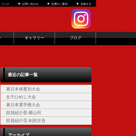
リンク
お問い合わせ
交通のご案内
支援する
ー
ギャラリー
ブログ
最近の記事一覧
東日本体重別大会
女子ひめじ大会
東日本選手権大会
部員紹介⑥ 横山司
部員紹介⑤ 剣持京吾
アーカイブ