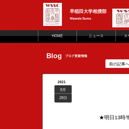
早稲田大学相撲部
Waseda Sumo
HOME
ニュース
ス
Blog
ブログ更新情報
前の記事
2021
8月
28日
★明日13時