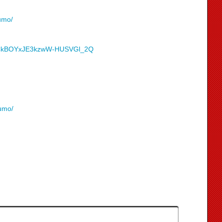
umo/
/UCkBOYxJE3kzwW-HUSVGl_2Q
umo/