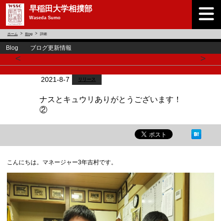
早稲田大学相撲部
Waseda Sumo
ホーム
Blog
詳細
Blog ブログ更新情報
<
>
2021-8-7
リリース
ナスとキュウリありがとうございます！
②
こんにちは。マネージャー3年吉村です。