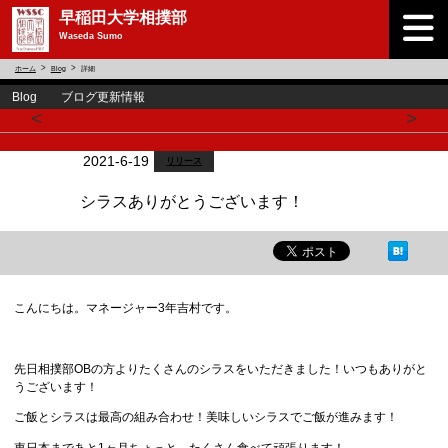
早稲田大学相撲部
Waseda Sumo
ホーム
Blog
詳細
Blog ブログ更新情報
<
>
2021-6-19
リリース
シラスありがとうございます！
こんにちは。マネージャー3年吉村です。
先日相撲部OBの方よりたくさんのシラスをいただきました！いつもありがと
うございます！
ご飯とシラスは最高の組み合わせ！美味しいシラスでご飯が進みます！
東日本まであと1ヶ月ちょっと。たくさん食べて頑張ります！