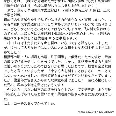
が照らされ、（我々が見始めたのが女子の団体決勝戦でした）各大学の
応援合戦が始まり、会場は嫌がおうにも盛り上がりました！！
さて、我らが早稲田大学柔道部は1、2回戦を勝ち上がり3回戦、上武
大学と対戦。
初めての柔道試合を生で見てやはり迫力が違うなあと実感しました。し
かも早稲田大学柔道部はけっして体格が大きいというわけではありませ
ん。どちらかというと小さい方ではないでしょうか。7人制で争われる
のですが、上武大学に見事勝利！4回戦へと駒を進めました。（最終結
果はベスト16詳しくは柔道部HPをご参照下さい）
村山主将はまだまだ力を出し切れていないですと話をしていました
が、けっして大きな体ではないのに大きな相手をなぎ倒す姿は本当に圧
巻でした！
相撲部の助っ人の堀君も出場。終了間際まで優勢だったのですが、最後
の最後で指導を受け、引き分けでした。しかし、体格差を考えると勝利
に近い引き分けだったのではないかと思ったほどです。堀君も全然駄目
でしたと言っていましたが、「小よく大を制す」とはまさにこのことで
はないかと思いました。吉村監督もまだまだですと話をなさっていまし
たが、柔道部の皆さんから新たな刺激を受けました！一緒に応援に行っ
た元杉、塚本も刺激を受けたようです！
今後とも、お互い日本の武道を行なうものとして切磋琢磨、また早稲
田を盛り上げられたらと思います！柔道部の皆さん本当にお疲れ様でし
た。
以上、コーチスタッフからでした。
更新日：2011年6月30日 23:43:00