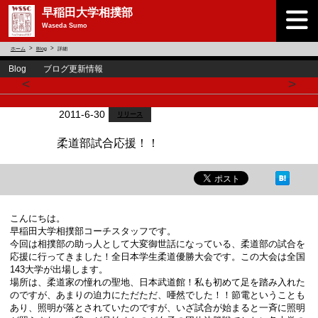
早稲田大学相撲部
Waseda Sumo
ホーム
Blog
詳細
Blog ブログ更新情報
<
>
2011-6-30
リリース
柔道部試合応援！！
こんにちは。
早稲田大学相撲部コーチスタッフです。
今回は相撲部の助っ人として大変御世話になっている、柔道部の試合を
応援に行ってきました！全日本学生柔道優勝大会です。この大会は全国
143大学が出場します。
場所は、柔道家の憧れの聖地、日本武道館！私も初めて足を踏み入れた
のですが、あまりの迫力にただただ、唖然でした！！節電ということも
あり、照明が落とされていたのですが、いざ試合が始まると一斉に照明