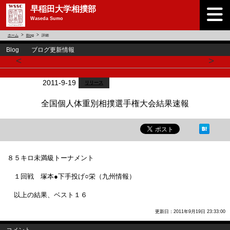
早稲田大学相撲部
Waseda Sumo
ホーム
Blog
詳細
Blog ブログ更新情報
<
>
2011-9-19
リリース
全国個人体重別相撲選手権大会結果速報
８５キロ未満級トーナメント
１回戦 塚本●下手投げ○栄（九州情報）
以上の結果、ベスト１６
更新日：2011年9月19日 23:33:00
コメント