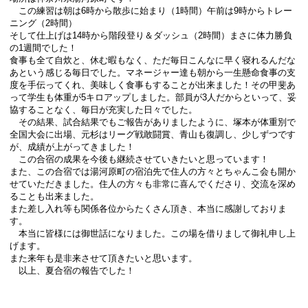
この練習は朝は6時から散歩に始まり（1時間）午前は9時からトレー
ニング（2時間）
そして仕上げは14時から階段登り＆ダッシュ（2時間）まさに体力勝負
の1週間でした！
食事も全て自炊と、休む暇もなく、ただ毎日こんなに早く寝れるんだな
あという感じる毎日でした。マネージャー達も朝から一生懸命食事の支
度を手伝ってくれ、美味しく食事もすることが出来ました！その甲斐あ
って学生も体重が5キロアップしました。部員が3人だからといって、妥
協することなく、毎日が充実した日々でした。
その結果、試合結果でもご報告がありましたように、塚本が体重別で
全国大会に出場、元杉はリーグ戦敢闘賞、青山も復調し、少しずつです
が、成績が上がってきました！
この合宿の成果を今後も継続させていきたいと思っています！
また、この合宿では湯河原町の宿泊先で住人の方々とちゃんこ会も開か
せていただきました。住人の方々も非常に喜んでくださり、交流を深め
ることも出来ました。
また差し入れ等も関係各位からたくさん頂き、本当に感謝しておりま
す。
本当に皆様には御世話になりました。この場を借りまして御礼申し上
げます。
また来年も是非来させて頂きたいと思います。
以上、夏合宿の報告でした！