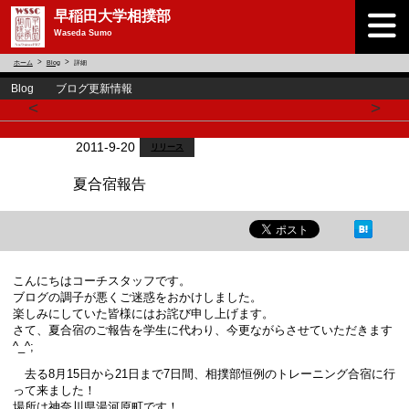
早稲田大学相撲部
Waseda Sumo
ホーム
Blog
詳細
Blog ブログ更新情報
<
>
2011-9-20
リリース
夏合宿報告
こんにちはコーチスタッフです。
ブログの調子が悪くご迷惑をおかけしました。
楽しみにしていた皆様にはお詫び申し上げます。
さて、夏合宿のご報告を学生に代わり、今更ながらさせていただきます
^_^;
去る8月15日から21日まで7日間、相撲部恒例のトレーニング合宿に行
って来ました！
場所は神奈川県湯河原町です！