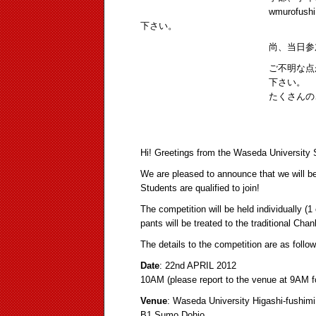
wmurofushi@kens-4.co.jp
下さい。
尚、当日参加もOKです
ご不明な点がございました
下さい。
たくさんのご参加をお待ちし
以
Hi! Greetings from the Waseda Universit
We are pleased to announce that we will b
Students are qualified to join!
The competition will be held individually (1 
pants will be treated to the traditional Cha
The details to the competition are as follow
Date
: 22nd APRIL 2012
10AM (please report to the venue at 9AM f
Venue
: Waseda University Higashi-fushim
B1 Sumo Dohjo