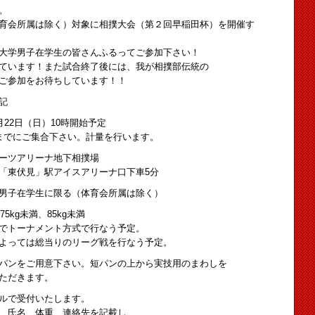
。
育会所属は除く）対象に相撲大会（第２回早稲田杯）を開催す
大学男子在学生の皆さんふるってご参加下さい！
ています！また試合終了後には、我が相撲部伝統の
ご参加をお待ちしています！！
記
（日）10時開始予定
さい。計量を行います。
リーナ地下相撲場
イスアリーナ口下車5分
生に限る（体育会所属は除く）
未満、85kg未満
ト方式で行なう予定。
のリーグ戦を行なう予定。
意下さい。短パンの上から実技用のまわしを
ます。
付いたします。
、連絡先を記載し、