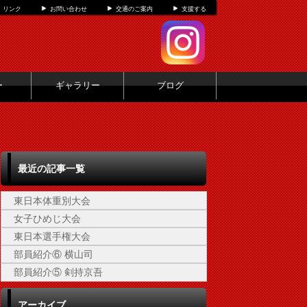
リンク
お問い合わせ
交通のご案内
支援する
ー
ギャラリー
ブログ
最近の記事一覧
東日本体重別大会
女子ひめじ大会
東日本選手権大会
部員紹介⑥ 横山司
部員紹介⑤ 剣持京吾
アーカイブ