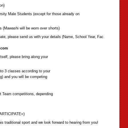
on)
rsity Male Students (except for those already on
ts (Mawashi will be worn over shorts)
ipate, please send us with your details (Name, School Year, Fac
.com
self, please bring along your
into 3 classes according to your
g) and you will be competing
uct Team competitions, depending
ARTICIPATE=)
this traditional sport and we look forward to hearing from you!