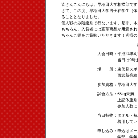
皆さんこんにちは。早稲田大学相撲部です
さて、この度、早稲田大学男子在学生（体
ることとなりました。
個人戦のみ階級別で行ないます。是非、本
もちろん、入賞者には豪華商品が用意され
ちゃんこ鍋をご賞味いただきます！皆様の
大会日時：平成24年4月22日
当日は9時までにご集合下
場 所：東伏見スポーツア
西武新宿線「東伏見」駅ア
参加資格：早稲田大学男子在学
試合方法：65kg未満、75kg
上記体重別でトーナメン
参加人数によっては総当り
当日持物：タオル・短パンをご用
着用していただき
申し込み：申込はメールで受
学部、学年、氏名、体重