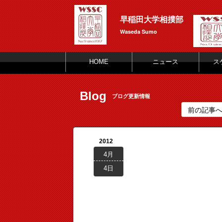
早稲田大学相撲部
Waseda Sumo
HOME
ニュース
ス
Blog
ブログ更新情報
前の記事
2012
4月
4日