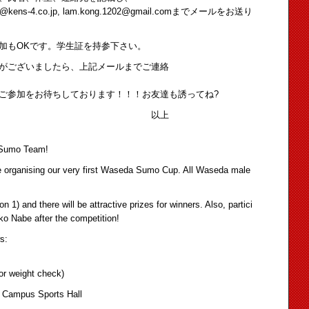
, lam.kong.1202@gmail.comまでメールをお送り
。学生証を持参下さい。
ら、上記メールまでご連絡
ております！！！お友達も誘ってね?
上
y Sumo Team!
e organising our very first Waseda Sumo Cup. All Waseda male
on 1) and there will be attractive prizes for winners. Also, partici
nko Nabe after the competition!
s:
or weight check)
i Campus Sports Hall