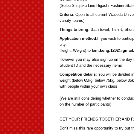
(Seibu-Shinjuku Line Higashi-Fushimi Stati
Criteria
: Open to all current Waseda Unive
varsity teams)
Things to bring
: Bath towel, T-shirt, Shor
Application method
:If you wish to partic
ulty,
Height, Weight) to
lam.kong.1202@gmail
However you may also sign up on the day it
Student ID and the necessary items
Competition details
: You will be divided 
weight (below 65kg, below 75kg, below 85k
with people within your own class
(We are still considering whether to cond
on the number of participants)
GET YOUR FRIENDS TOGETHER AND P
Don't miss this rare opportunity to try out 