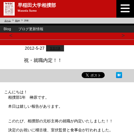
早稲田大学相撲部
Waseda Sumo
ホーム
Blog
詳細
Blog ブログ更新情報
<
>
2012-5-27
リリース
祝・就職内定！！
こんにちは！
相撲部1年 榊原です。
本日は嬉しい報告があります。
このたび、相撲部の元杉主将の就職が内定いたしました！！
決定のお祝いに稽古後、室伏監督と食事会が行われました。