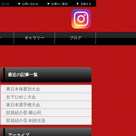
リンク
お問い合わせ
交通のご案内
支援する
ー
ギャラリー
ブログ
最近の記事一覧
東日本体重別大会
女子ひめじ大会
東日本選手権大会
部員紹介⑥ 横山司
部員紹介⑤ 剣持京吾
アーカイブ