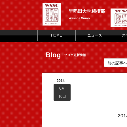
早稲田大学相撲部
Waseda Sumo
HOME
ニュース
ス
Blog
ブログ更新情報
前の記事
2014
6月
18日
20