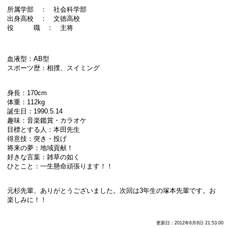
所属学部 ： 社会科学部
出身高校 ： 文徳高校
役 職 ： 主将
血液型：AB型
スポーツ歴：相撲、スイミング
身長：170cm
体重：112kg
誕生日：1990.5.14
趣味：音楽鑑賞・カラオケ
目標とする人：本田先生
得意技：突き・投げ
将来の夢：地域貢献！
好きな言葉：雑草の如く
ひとこと：一生懸命頑張ります！！
元杉先輩、ありがとうございました。次回は3年生の塚本先輩です。お
楽しみに！！
更新日：2012年6月8日 21:53:00