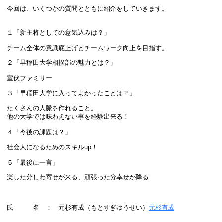
今回は、いくつかの質問とともに紹介をしていきます。
１「新主将としての意気込みは？」
チーム全体の意識底上げとチームワーク向上を目指す。
２「早稲田大学相撲部の魅力とは？」
室伏ファミリー
３「早稲田大学に入ってよかったことは？」
たくさんの人脈を作れること。
他の大学では味わえない事を経験出来る！
４「今後の課題は？」
社会人になるためのスキルup！
５「最後に一言」
楽した分しわ寄せが来る、頑張った分幸せが降る
氏 名 ： 元杉有成（もとすぎゆうせい）
元杉有成