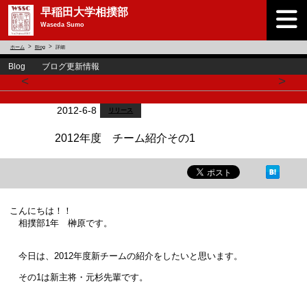
早稲田大学相撲部
Waseda Sumo
ホーム
Blog
詳細
Blog ブログ更新情報
<
>
2012-6-8
リリース
2012年度 チーム紹介その1
こんにちは！！
相撲部1年 榊原です。
今日は、2012年度新チームの紹介をしたいと思います。
その1は新主将・元杉先輩です。