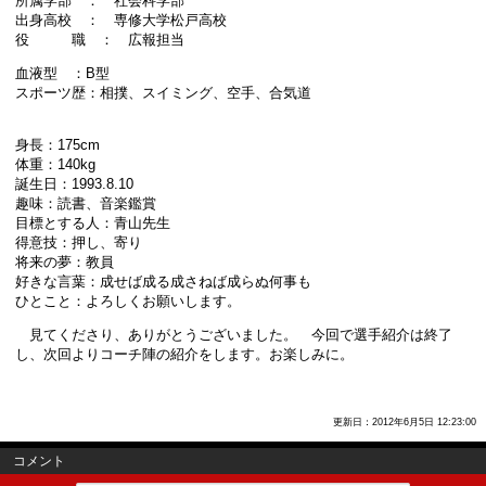
所属学部 ： 社会科学部
出身高校 ： 専修大学松戸高校
役 職 ： 広報担当
血液型 ：B型
スポーツ歴：相撲、スイミング、空手、合気道
身長：175cm
体重：140kg
誕生日：1993.8.10
趣味：読書、音楽鑑賞
目標とする人：青山先生
得意技：押し、寄り
将来の夢：教員
好きな言葉：成せば成る成さねば成らぬ何事も
ひとこと：よろしくお願いします。
見てくださり、ありがとうございました。 今回で選手紹介は終了
し、次回よりコーチ陣の紹介をします。お楽しみに。
更新日：2012年6月5日 12:23:00
コメント