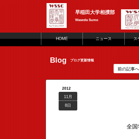
早稲田大学相撲部
Waseda Sumo
HOME
ニュース
ス
Blog
ブログ更新情報
前の記事
2012
11月
8日
全国