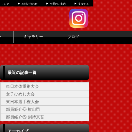
リンク
お問い合わせ
交通のご案内
支援する
ー
ギャラリー
ブログ
最近の記事一覧
東日本体重別大会
女子ひめじ大会
東日本選手権大会
部員紹介⑥ 横山司
部員紹介⑤ 剣持京吾
アーカイブ