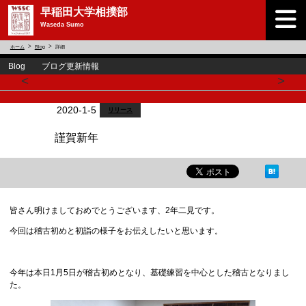
早稲田大学相撲部
Waseda Sumo
ホーム
Blog
詳細
Blog ブログ更新情報
<
>
2020-1-5
リリース
謹賀新年
皆さん明けましておめでとうございます、2年二見です。
今回は稽古初めと初詣の様子をお伝えしたいと思います。
今年は本日1月5日が稽古初めとなり、基礎練習を中心とした稽古となりまし
た。