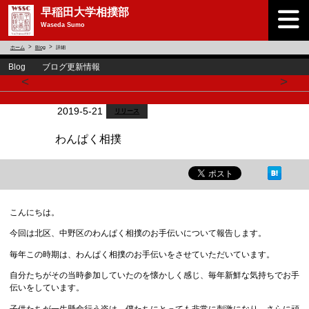
早稲田大学相撲部
Waseda Sumo
ホーム
Blog
詳細
Blog ブログ更新情報
<
>
2019-5-21
リリース
わんぱく相撲
こんにちは。
今回は北区、中野区のわんぱく相撲のお手伝いについて報告します。
毎年この時期は、わんぱく相撲のお手伝いをさせていただいています。
自分たちがその当時参加していたのを懐かしく感じ、毎年新鮮な気持ちでお手
伝いをしています。
子供たちが一生懸命行う姿は、僕たちにとっても非常に刺激になり、さらに頑