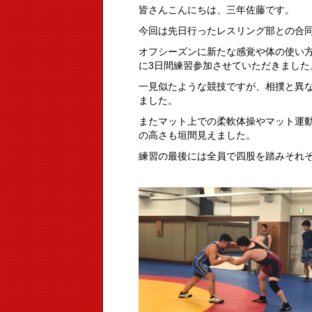
皆さんこんにちは、三年佐藤です。
今回は先日行ったレスリング部との合
オフシーズンに新たな感覚や体の使い
に3日間練習参加させていただきました
一見似たような競技ですが、相撲と異
ました。
またマット上での柔軟体操やマット運
の高さも垣間見えました。
練習の最後には全員で四股を踏みそれ