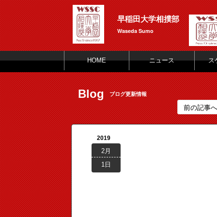
早稲田大学相撲部
Waseda Sumo
HOME
ニュース
ス
Blog
ブログ更新情報
前の記事
2019
2月
1日