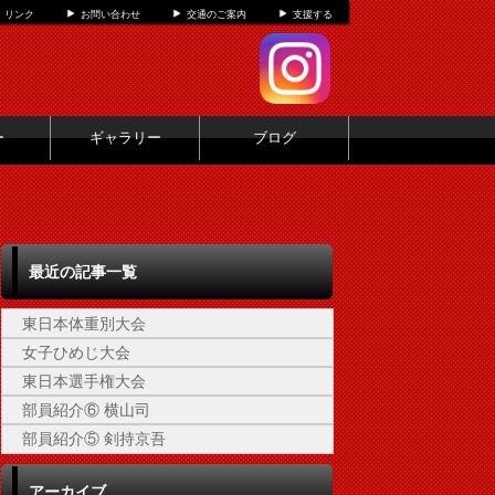
リンク
お問い合わせ
交通のご案内
支援する
ー
ギャラリー
ブログ
最近の記事一覧
東日本体重別大会
女子ひめじ大会
東日本選手権大会
部員紹介⑥ 横山司
部員紹介⑤ 剣持京吾
アーカイブ