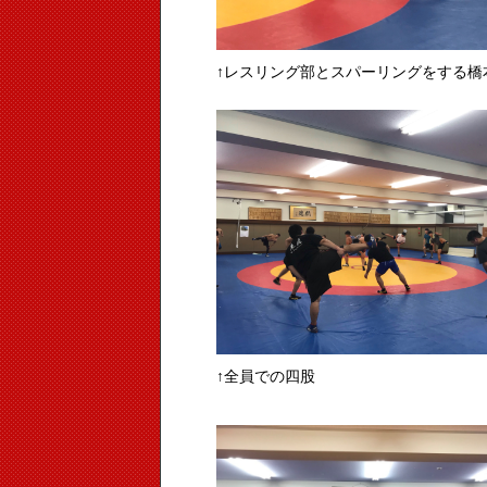
↑レスリング部とスパーリングをする橋本
↑全員での四股