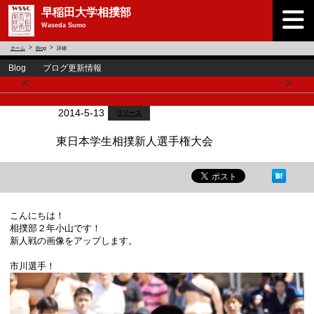
早稲田大学相撲部
Waseda Sumo
ホーム
Blog
詳細
Blog ブログ更新情報
<
>
2014-5-13
リリース
東日本学生相撲新人選手権大会
こんにちは！
相撲部２年小山です！
新人戦の画像をアップします。
市川選手！