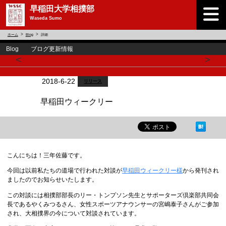
早稲田大学相撲部
Waseda Sumo
ホーム
Blog
詳細
Blog ブログ更新情報
<
>
2018-6-22
リリース
早稲田ウィークリー
こんにちは！三年佐藤です。
今回は以前私たちの道場で行われた対談が
早稲田ウィークリー様
から発刊され
ましたのでお知らせいたします。
この対談には相撲部部長のリー・トンプソン先生とサポーターズ倶楽部共同会
長であるやくみつるさん、女性スポーツアナウンサーの宮嶋泰子さんがご参加
され、大相撲界の今について対談されています。