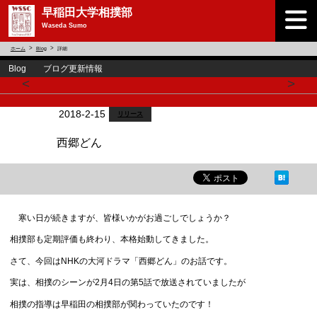
早稲田大学相撲部
Waseda Sumo
ホーム
Blog
詳細
Blog ブログ更新情報
<
>
2018-2-15
リリース
西郷どん
寒い日が続きますが、皆様いかがお過ごしでしょうか？
相撲部も定期評価も終わり、本格始動してきました。
さて、今回はNHKの大河ドラマ「西郷どん」のお話です。
実は、相撲のシーンが2月4日の第5話で放送されていましたが
相撲の指導は早稲田の相撲部が関わっていたのです！