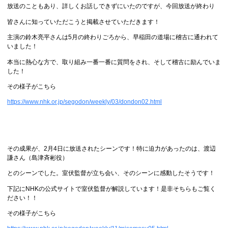
放送のこともあり、詳しくお話しできずにいたのですが、今回放送が終わり
皆さんに知っていただこうと掲載させていただきます！
主演の鈴木亮平さんは5月の終わりごろから、早稲田の道場に稽古に通われて
いました！
本当に熱心な方で、取り組み一番一番に質問をされ、そして稽古に励んでいま
した！
その様子がこちら
https://www.nhk.or.jp/segodon/weekly/03/dondon02.html
その成果が、2月4日に放送されたシーンです！特に迫力があったのは、渡辺
謙さん（島津斉彬役）
とのシーンでした。室伏監督が立ち会い、そのシーンに感動したそうです！
下記にNHKの公式サイトで室伏監督が解説しています！是非そちらもご覧く
ださい！！
その様子がこちら