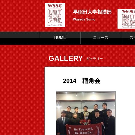
早稲田大学相撲部
Waseda Sumo
HOME
ニュース
ス
GALLERY
ギャラリー
2014 稲角会