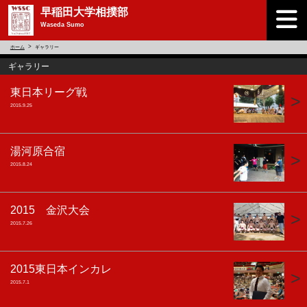
早稲田大学相撲部
Waseda Sumo
ホーム
ギャラリー
ギャラリー
東日本リーグ戦
>
2015.9.25
湯河原合宿
>
2015.8.24
2015 金沢大会
>
2015.7.26
2015東日本インカレ
>
2015.7.1