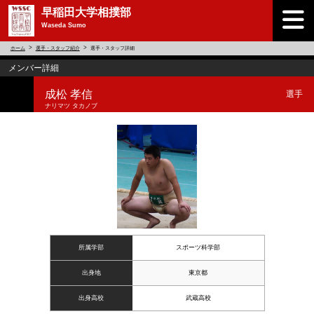
早稲田大学相撲部
Waseda Sumo
ホーム
選手・スタッフ紹介
選手・スタッフ詳細
メンバー詳細
成松 孝信
選手
ナリマツ タカノブ
所属学部
スポーツ科学部
出身地
東京都
出身高校
武蔵高校